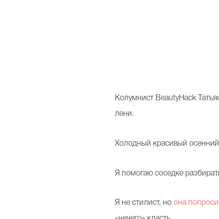
К
олумнист BeautyHack Татьян
лени.
Холодный красивый осенний д
Я помогаю соседке разбират
Я не стилист, но
она попроси
«нечего» класть.