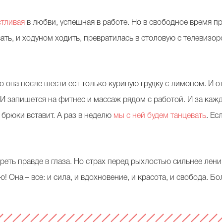
стливая
в любви, успешная в работе. Но в свободное время п
вать, и ходуном ходить, превратилась в столовую с телевизо
о она после шести ест только куриную грудку с лимоном. И 
И запишется на фитнес и массаж рядом с работой. И за кажду
 брюки вставит. А раз в неделю
мы с ней будем танцевать
. Ес
реть правде в глаза. Но страх перед рыхлостью сильнее лени
ю! Она – все: и сила, и вдохновение, и красота, и свобода. 