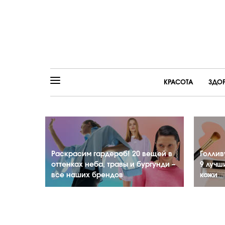
КРАСОТА
ЗДО
Раскрасим гардероб! 20 вещей в
Голлив
оттенках неба, травы и бургунди –
9 лучш
все наших брендов
кожи