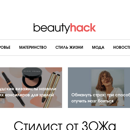
РОВЬЕ
МАТЕРИНСТВО
CТИЛЬ ЖИЗНИ
МОДА
НОВОСТ
удские визажисты назвали
их консилеров для зрелой
Обмануть страх: три спосо
отучить мозг бояться
Стилист от ЗОЖа