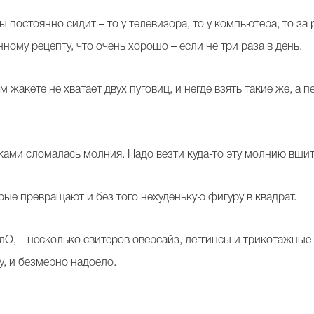
 постоянно сидит – то у телевизора, то у компьютера, то за 
ному рецепту, что очень хорошо – если не три раза в день.
акете не хватает двух пуговиц, и негде взять такие же, а пе
ми сломалась молния. Надо везти куда-то эту молнию вшить,
ые превращают и без того нехуденькую фигуру в квадрат.
лО, – несколько свитеров оверсайз, леггинсы и трикотажные 
у, и безмерно надоело.