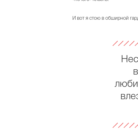
И вот я стою в обширной гар
Нес
в
люби
вле