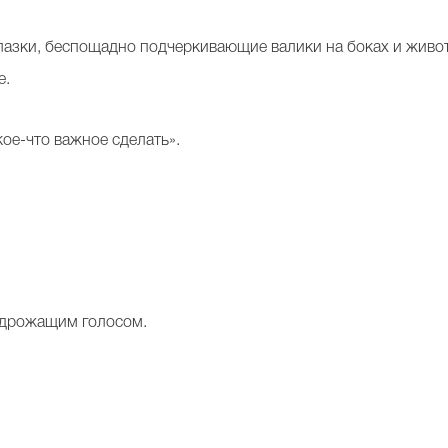
азки, беспощадно подчеркивающие валики на боках и живот
е.
кое-что важное сделать».
а дрожащим голосом.