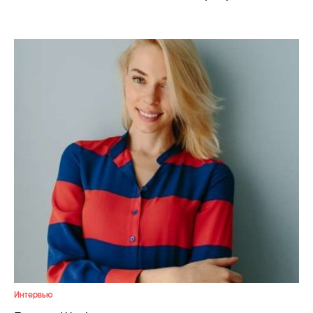
Celebrity дня
Фотоальбом
Интервью со звездой
Beauty- битвы
Тесты
Викторины
Интервью