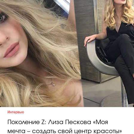
Косметичка профи
Вопрос эксперту
Папа может
Худеем правильно
Бьютихакер / Мама-хакер
Выбор визажистов
Выбор косметолога
Полиция красоты
Интервью
Поколение Z: Лиза Пескова «Моя
Хит недели от визажиста
мечта – создать свой центр красоты»