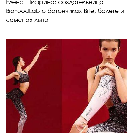
Елена Шифрина: создательница
BioFoodLab о батончиках Bite, балете и
семенах льна