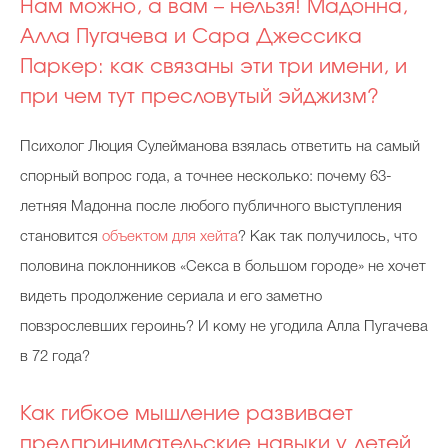
Нам можно, а вам – нельзя! Мадонна,
Алла Пугачева и Сара Джессика
Паркер: как связаны эти три имени, и
Celebrity дня
при чем тут пресловутый эйджизм?
Фотоальбом
Психолог Люция Сулейманова взялась ответить на самый
Интервью со звездой
спорный вопрос года, а точнее несколько: почему 63-
летняя Мадонна после любого публичного выступления
становится
объектом для хейта
? Как так получилось, что
Beauty- битвы
половина поклонников «Секса в большом городе» не хочет
Тесты
видеть продолжение сериала и его заметно
Викторины
повзрослевших героинь? И кому не угодила Алла Пугачева
в 72 года?
Как гибкое мышление развивает
предпринимательские навыки у детей