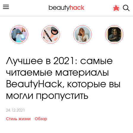
Личный опыт
Лучшее в 2021: cамые
Стиль жизни
читаемые материалы
Подиум
BeautyHack, которые вы
Хит недели от стилиста
могли пропустить
24.12.2021
Стиль жизни
Обзор
Снимает и тестирует редакция