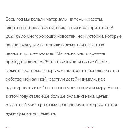
Косметичка профи
Вопрос эксперту
Весь год мы делали материалы на темы красоты,
Папа может
здорового образа жизни, психологии и материнства. В
2021 было много хороших новостей, но и историй, которые
Худеем правильно
нас встряхнули и заставили задуматься о главных
ценностях, тоже хватало. Мы вновь много времени
проводили дома, работали, осваивали новые бьюти-
гаджеты (которые теперь уже нестрашно использовать в
Бьютихакер / Мама-хакер
собственной ванной), растили детей и думали, как
Выбор визажистов
адаптировать их к бесконечно меняющемуся миру. А еще
Выбор косметолога
в этом году стало еще больше онлайн-жизни, целый
отдельный мир с разными поколениями, которым теперь
Полиция красоты
нужно уживаться вместе.
Хит недели от визажиста