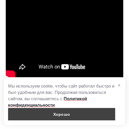
×
Мы используем cookie, чтобы сайт работал быстро и
«Антитела»
был удобным для вас. Продолжая пользоваться
сайтом, вы соглашаетесь с
Политикой
.
конфиденциальности
США, боевик, триллер, 16+
Хорошо
Премьера: 20 января