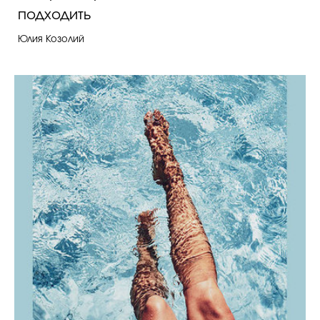
подходить
Юлия Козолий
Celebrity дня
Фотоальбом
Интервью со звездой
Beauty- битвы
Тесты
Викторины