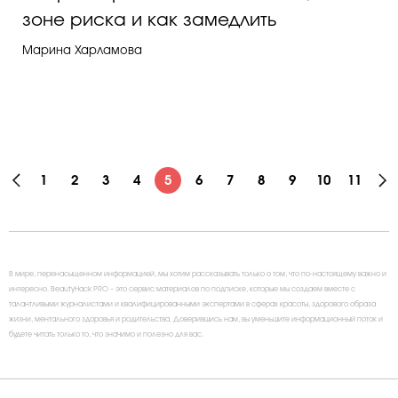
зоне риска и как замедлить
Марина Харламова
1
2
3
4
5
6
7
8
9
10
11
В мире, перенасыщенном информацией, мы хотим рассказывать только о том, что по-настоящему важно и
интересно. BeautyHack PRO – это сервис материалов по подписке, которые мы создаем вместе с
талантливыми журналистами и квалифицированными экспертами в сферах красоты, здорового образа
жизни, ментального здоровья и родительства. Доверившись нам, вы уменьшите информационный поток и
будете читать только то, что значимо и полезно для вас.