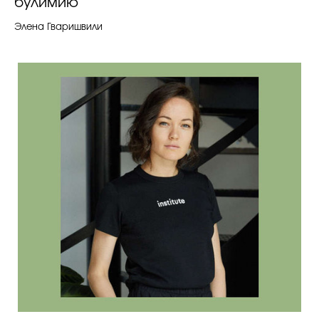
булимию
Элена Гваришвили