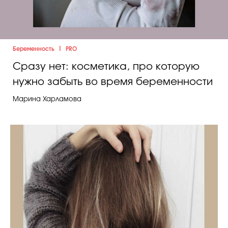
Косметичка профи
Вопрос эксперту
Папа может
|
Беременность
PRO
Сразу нет: косметика, про которую
Худеем правильно
нужно забыть во время беременности
Марина Харламова
Бьютихакер / Мама-хакер
Выбор визажистов
Выбор косметолога
Полиция красоты
Хит недели от визажиста