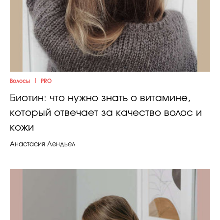
Celebrity дня
Фотоальбом
Интервью со звездой
|
Волосы
PRO
Биотин: что нужно знать о витамине,
который отвечает за качество волос и
Beauty- битвы
кожи
Тесты
Анастасия Лендьел
Викторины