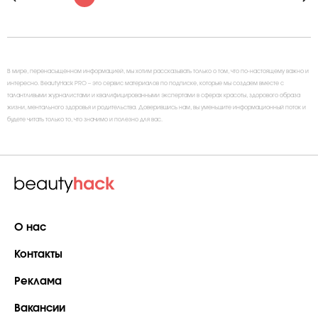
В мире, перенасыщенном информацией, мы хотим рассказывать только о том, что по-настоящему важно и
интересно. BeautyHack PRO – это сервис материалов по подписке, которые мы создаем вместе с
талантливыми журналистами и квалифицированными экспертами в сферах красоты, здорового образа
жизни, ментального здоровья и родительства. Доверившись нам, вы уменьшите информационный поток и
будете читать только то, что значимо и полезно для вас.
О нас
Контакты
Реклама
Вакансии