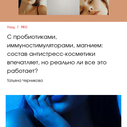
Косметичка профи
Вопрос эксперту
Папа может
|
Уход
PRO
С пробиотиками,
Худеем правильно
иммуностимуляторами, магнием:
состав антистресс-косметики
впечатляет, но реально ли все это
работает?
Бьютихакер / Мама-хакер
Татьяна Черникова
Выбор визажистов
Выбор косметолога
Полиция красоты
Хит недели от визажиста