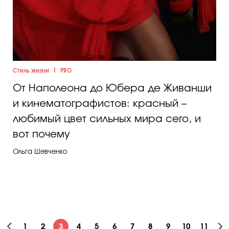
|
Стиль жизни
PRO
От Наполеона до Юбера де Живанши
и кинематографистов: красный –
любимый цвет сильных мира сего, и
вот почему
Ольга Шевченко
1
2
3
4
5
6
7
8
9
10
11