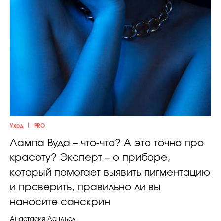
Celebrity дня
Фотоальбом
Интервью со звездой
Beauty- битвы
|
Уход
PRO
Тесты
Лампа Вуда – что-что? А это точно про
красоту? Эксперт – о приборе,
Викторины
который помогает выявить пигментацию
и проверить, правильно ли вы
наносите санскрин
Анастасия Лендьел